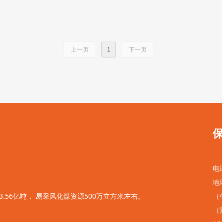
上一页
1
下一页
电话
地
56亿吨， 易采风化煤资源500万立方米左右。
（
（