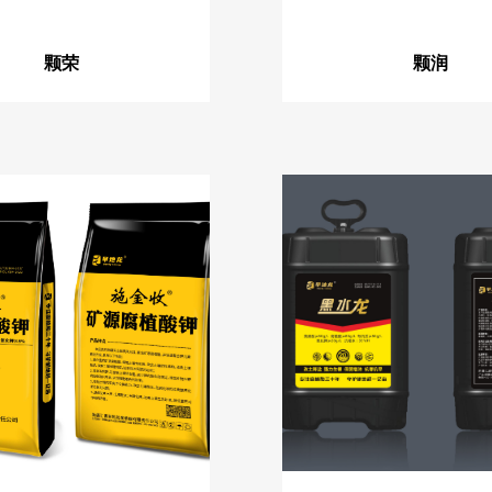
颗荣
颗润